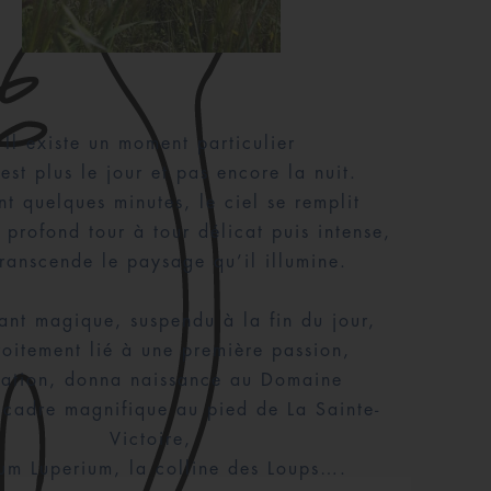
Il existe un moment particulier
’est plus le jour et pas encore la nuit.
t quelques minutes, le ciel se remplit
 profond tour à tour délicat puis intense,
transcende le paysage qu’il illumine.
tant magique, suspendu à la fin du jour,
roitement lié à une première passion,
iation, donna naissance au Domaine
 cadre magnifique au pied de La Sainte-
Victoire,
um Luperium, la colline des Loups….