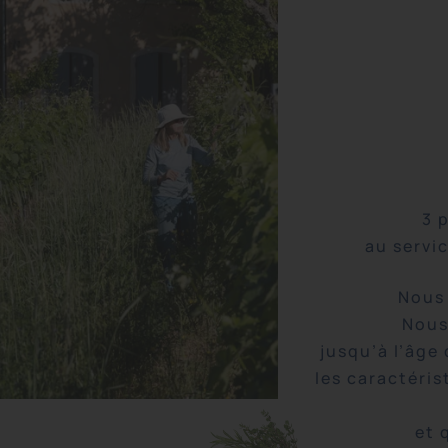
3 
au servic
Nous
Nous
jusqu’à l’âge
les caractéri
et 