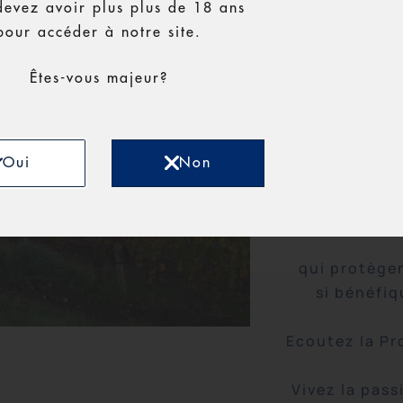
devez avoir plus plus de 18 ans
pour accéder à notre site.
Êtes-vous majeur?
C’est dans 
Oui
Non
encore prése
la montagn
qui protègen
si bénéfiq
Ecoutez la Pr
Vivez la pass