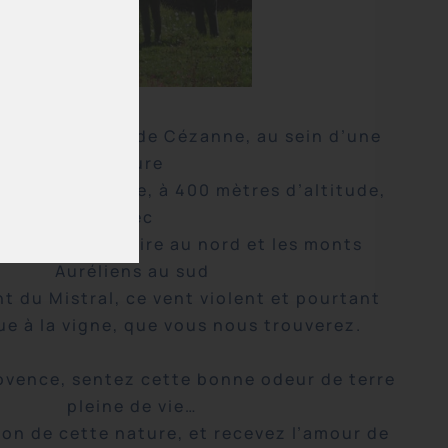
cette Provence de Cézanne, au sein d’une
nature
rvée et sauvage, à 400 mètres d’altitude,
avec
e Sainte Victoire au nord et les monts
Auréliens au sud
t du Mistral, ce vent violent et pourtant
ue à la vigne, que vous nous trouverez.
ovence, sentez cette bonne odeur de terre
pleine de vie…
ion de cette nature, et recevez l’amour de