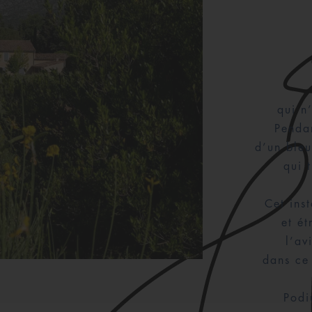
qui n
Pendan
d’un bleu
qui 
Cet ins
et ét
l’av
dans ce
Podi