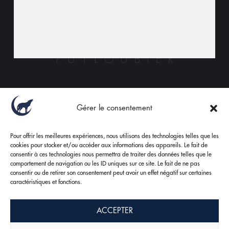
Sylvie, Caroline et Marc Dubois,
Gérer le consentement
Vignerons Récoltant
Pour offrir les meilleures expériences, nous utilisons des technologies telles que les
cookies pour stocker et/ou accéder aux informations des appareils. Le fait de
consentir à ces technologies nous permettra de traiter des données telles que le
comportement de navigation ou les ID uniques sur ce site. Le fait de ne pas
consentir ou de retirer son consentement peut avoir un effet négatif sur certaines
Caveau ouvert de 9h à 18h.
caractéristiques et fonctions.
Dimanche et jours fériés sur rendez-vous.
ACCEPTER